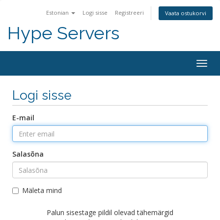
Estonian
Logi sisse
Registreeri
Vaata ostukorvi
Hype Servers
Togg
navig
Logi sisse
E-mail
Salasõna
Mäleta mind
Palun sisestage pildil olevad tähemärgid