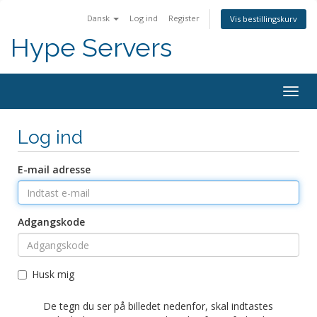
Dansk
Log ind
Register
Vis bestillingskurv
Hype Servers
Togg
navig
Log ind
E-mail adresse
Adgangskode
Husk mig
De tegn du ser på billedet nedenfor, skal indtastes